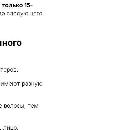
 только 15-
 до следующего
лного
торов:
ы имеют разную
е волосы, тем
, лицо,