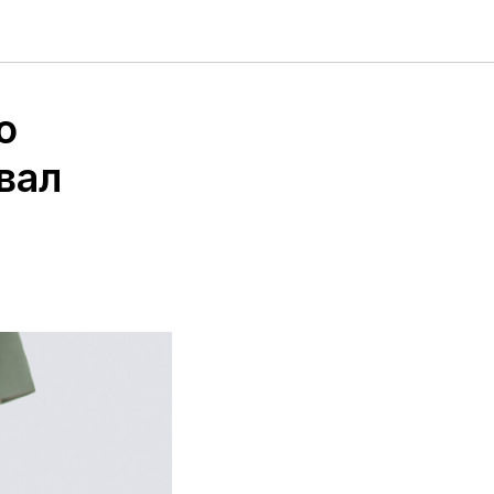
о
вал