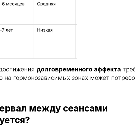
 достижения
долговременного эффекта
тре
ко на гормонозависимых зонах может потреб
тервал между сеансами
уется?