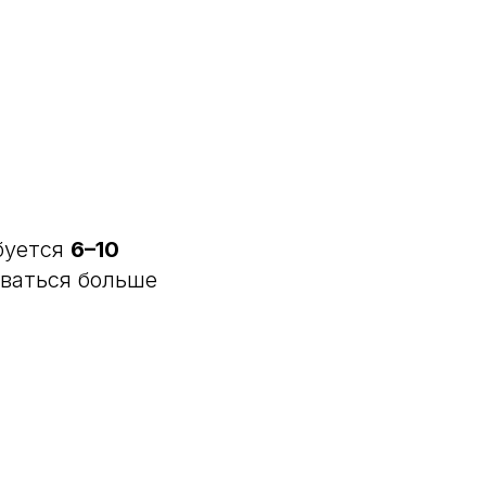
буется
6–10
оваться больше