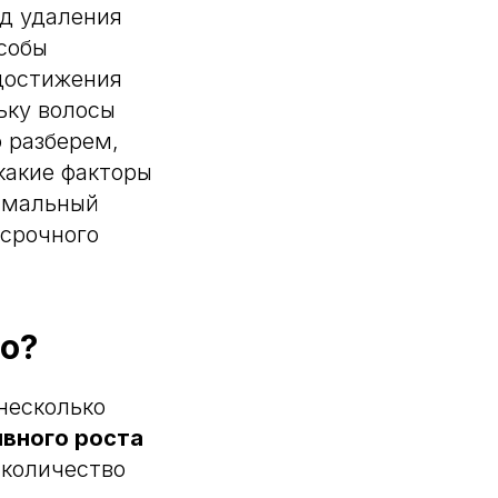
од удаления
собы
 достижения
льку волосы
о разберем,
какие факторы
тимальный
осрочного
о?
несколько
ивного роста
 количество