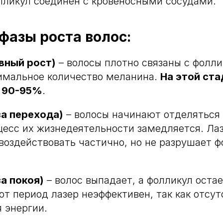
лликул соединен с кровеносными сосудами.
фазы роста волос:
вный рост)
– волосы плотно связаны с фолли
имальное количество меланина.
На этой ста
а 90-95%
.
за перехода)
– волосы начинают отделяться 
цесс их жизнедеятельности замедляется. Лаз
оздействовать частично, но не разрушает ф
а покоя)
– волос выпадает, а фолликул оста
тот период лазер неэффективен, так как отсу
 энергии.