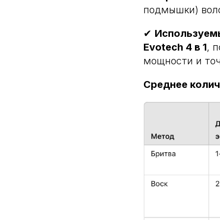
подмышки) воло
✔
Используем
Evotech 4 в 1
, 
мощности и точ
Среднее колич