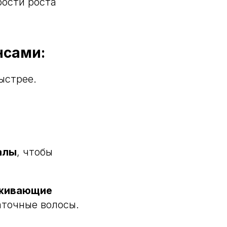
ости роста
нсами:
быстрее.
алы
, чтобы
живающие
аточные волосы.