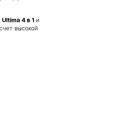
к
Ultima 4 в 1
и
 счет высокой