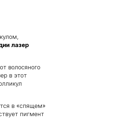
кулом,
дии лазер
от волосяного
ер в этот
олликул
ется в «спящем»
тствует пигмент