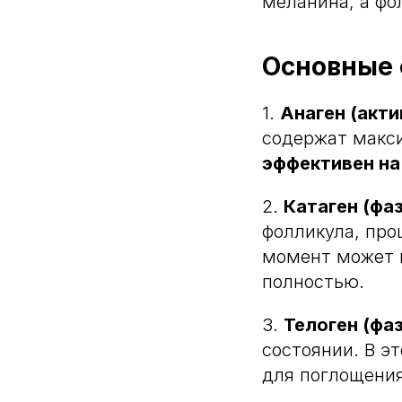
меланина, а фо
Основные 
1.
Анаген (акти
содержат макс
эффективен н
2.
Катаген (фа
фолликула, про
момент может в
полностью.
3.
Телоген (фаз
состоянии. В э
для поглощения