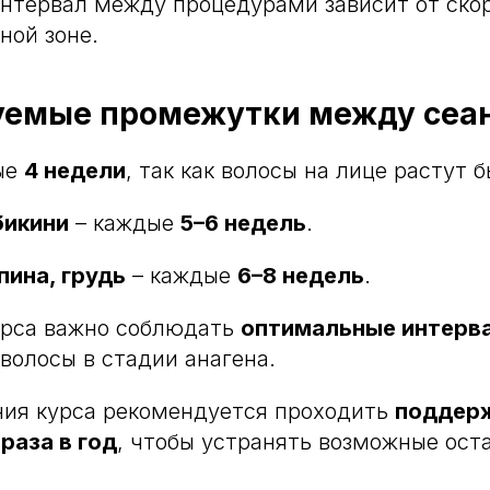
нтервал между процедурами зависит от скор
ной зоне.
емые промежутки между сеа
ые
4 недели
, так как волосы на лице растут 
бикини
– каждые
5–6 недель
.
спина, грудь
– каждые
6–8 недель
.
урса важно соблюдать
оптимальные интерв
 волосы в стадии анагена.
ния курса рекомендуется проходить
поддер
раза в год
, чтобы устранять возможные ост