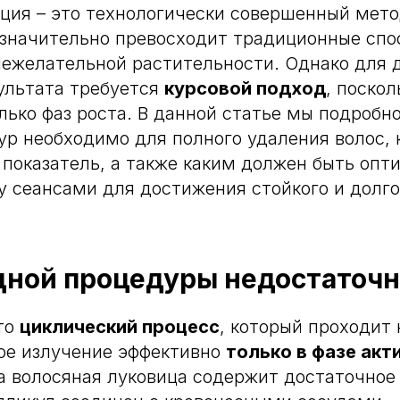
ция – это технологически совершенный мет
 значительно превосходит традиционные спо
нежелательной растительности. Однако для
ультата требуется
курсовой подход
, поско
лько фаз роста. В данной статье мы подробн
ур необходимо для полного удаления волос, 
 показатель, а также каким должен быть оп
 сеансами для достижения стойкого и долг
дной процедуры недостаточн
то
циклический процесс
, который проходит 
ое излучение эффективно
только в фазе акт
да волосяная луковица содержит достаточное