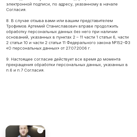
электронной подписи, по адресу, указанному в начале
Согласия.
+7 910 101 27 61
8. В случае отзыва вами или вашим представителем
Трофимов Артемий Станиславович вправе продолжить
Малая Семеновская 3А стр. 1, 4
обработку персональных данных без него при наличии
этаж, 10 офис
оснований, указанных в пунктах 2 – 11 части 1 статьи 6, части
2 статьи 10 и части 2 статьи 11 Федерального закона №152-ФЗ
ИП Трофимова Елизавета
«О персональных данных» от 27.07.2006 г.
Малая 
Алексеевна
9. Настоящее согласие действует все время до момента
ИНН: 771549001680
прекращения обработки персональных данных, указанных в
п.6 и п.7 Согласия.
ОГРНИП: 326774600088258
Email: artartrof@mail.ru
Политика конфиденциальности
Согласие на обработку
персональных данных
Согласие на получение рассылок
Договор оферты
2025
LaserPro.Tech